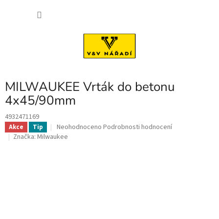
Přejít
NÁKU
na
obsah
KOŠÍK
MILWAUKEE Vrták do betonu
4x45/90mm
4932471169
Průměrné
Neohodnoceno
Podrobnosti hodnocení
Akce
Tip
hodnocení
Značka:
Milwaukee
produktu
je
0,0
z
5
hvězdiček.