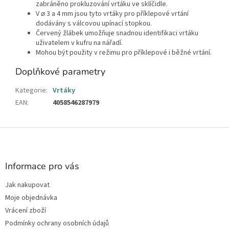
zabráněno prokluzování vrtáku ve sklíčidle.
V ⌀ 3 a 4 mm jsou tyto vrtáky pro příklepové vrtání
dodávány s válcovou upínací stopkou.
Červený žlábek umožňuje snadnou identifikaci vrtáku
uživatelem v kufru na nářadí.
Mohou být použity v režimu pro příklepové i běžné vrtání.
Doplňkové parametry
Kategorie
:
Vrtáky
EAN
:
4058546287979
Z
á
p
a
Informace pro vás
t
Jak nakupovat
í
Moje objednávka
Vrácení zboží
Podmínky ochrany osobních údajů