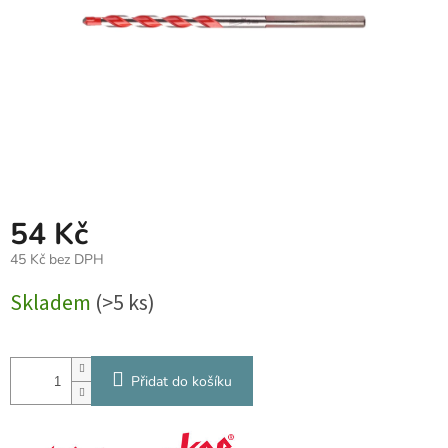
54 Kč
45 Kč bez DPH
Měrná
Skladem
(>5 ks)
cena:
Přidat do košíku