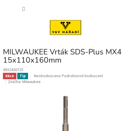
Přejít
NÁKU
na
obsah
KOŠÍK
MILWAUKEE Vrták SDS-Plus MX4
15x110x160mm
4932430725
Průměrné
Neohodnoceno
Podrobnosti hodnocení
Akce
Tip
hodnocení
Značka:
Milwaukee
produktu
je
0,0
z
5
hvězdiček.