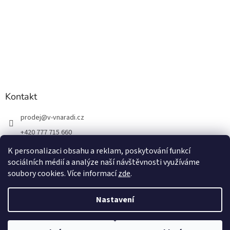
Kontakt
prodej
@
v-vnaradi.cz
+420 777 715 660
K personalizaci obsahu a reklam, poskytování funkcí
sociálních médií a analýze naší návštěvnosti využíváme
soubory cookies. Více informací
zde
.
Vytvořil Shoptet
Nastavení
Copyright 2026
V-VNÁŘADÍ
. Všechna práva vyhrazena.
Upravit