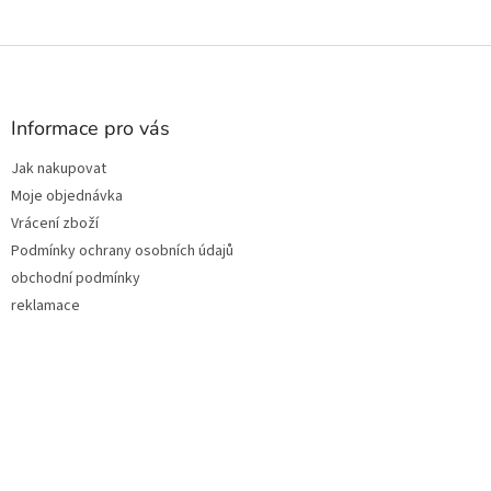
Z
á
p
a
Informace pro vás
t
Jak nakupovat
í
Moje objednávka
Vrácení zboží
Podmínky ochrany osobních údajů
obchodní podmínky
reklamace