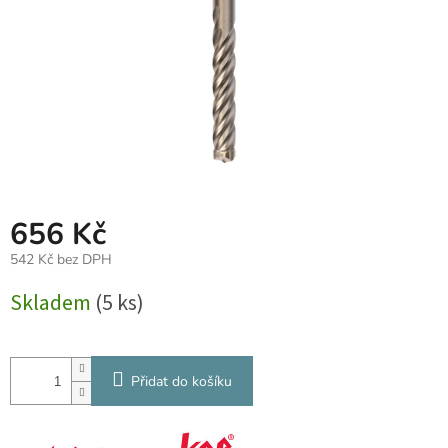
656 Kč
542 Kč bez DPH
Měrná
Skladem
(5 ks)
cena:
Přidat do košíku