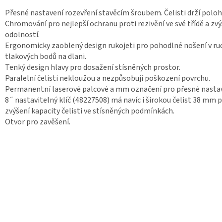
Přesné nastavení rozevření stavěcím šroubem. Čelisti drží poloh
Chromování pro nejlepší ochranu proti rezivění ve své třídě a zv
odolností.
Ergonomicky zaoblený design rukojeti pro pohodlné nošení v ru
tlakových bodů na dlani.
Tenký design hlavy pro dosažení stísněných prostor.
Paralelní čelisti nekloužou a nezpůsobují poškození povrchu.
Permanentní laserové palcové a mm označení pro přesné nastav
8˝ nastavitelný klíč (48227508) má navíc i širokou čelist 38 mm 
zvýšení kapacity čelisti ve stísněných podmínkách.
Otvor pro zavěšení.