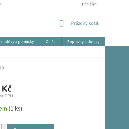
ÍNKY OCHRANY OSOBNÍCH ÚDAJŮ
OBCHODNÍ PODMÍNKY
Přihlášení
REKLAMA
NÁKUPNÍ
Prázdný košík
KOŠÍK
ní oděvy a pomůcky
O nás
Poptávky a dotazy
Prodlouže
10
 Kč
bez DPH
dem
(1 ks)