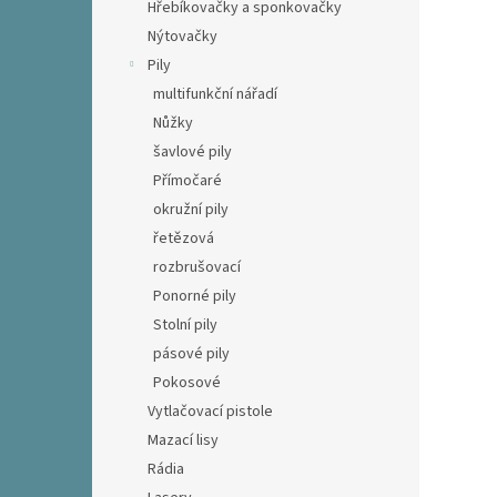
Hřebíkovačky a sponkovačky
Nýtovačky
Pily
multifunkční nářadí
Nůžky
šavlové pily
Přímočaré
okružní pily
řetězová
rozbrušovací
Ponorné pily
Stolní pily
pásové pily
Pokosové
Vytlačovací pistole
Mazací lisy
Rádia