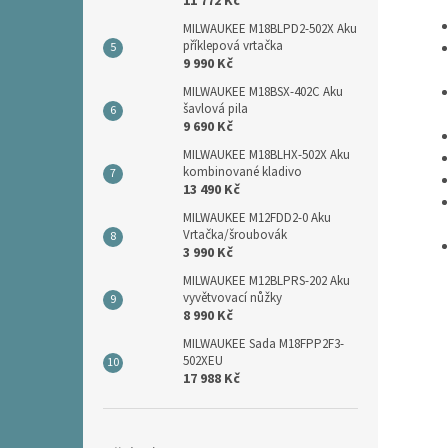
11 772 Kč
MILWAUKEE M18BLPD2-502X Aku
příklepová vrtačka
9 990 Kč
MILWAUKEE M18BSX-402C Aku
šavlová pila
9 690 Kč
MILWAUKEE M18BLHX-502X Aku
kombinované kladivo
13 490 Kč
MILWAUKEE M12FDD2-0 Aku
Vrtačka/šroubovák
3 990 Kč
MILWAUKEE M12BLPRS-202 Aku
vyvětvovací nůžky
8 990 Kč
MILWAUKEE Sada M18FPP2F3-
502XEU
17 988 Kč