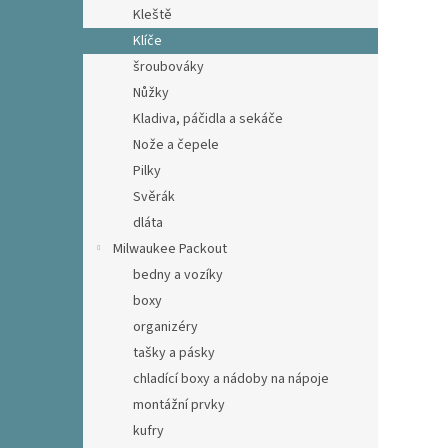
Kleště
Klíče
šroubováky
Nůžky
Kladiva, páčidla a sekáče
Nože a čepele
Pilky
Svěrák
dláta
Milwaukee Packout
bedny a vozíky
boxy
organizéry
tašky a pásky
chladící boxy a nádoby na nápoje
montážní prvky
kufry