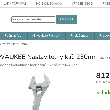
JAK NAKUPOVAT
MOJE OBJEDNÁVKA
VRÁCENÍ ZBOŽÍ
PODM
HLEDAT
Ruční nářadí
Milwaukee Packout
Příslušenství
Pracov
itelný klíč 250mm
WAUKEE Nastavitelný klíč 250mm
482274
né
noceno
Podrobnosti hodnocení
Značka:
Milwaukee
ní
812
u
671 Kč 
Měrná
Skla
cena:
ek.