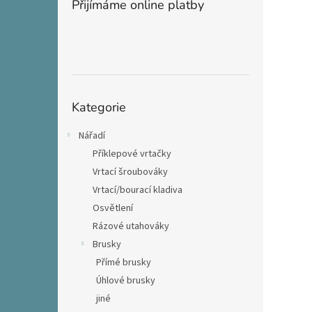
Přijímáme online platby
Přeskočit
Kategorie
kategorie
Nářadí
Příklepové vrtačky
Vrtací šroubováky
Vrtací/bourací kladiva
Osvětlení
Rázové utahováky
Brusky
Přímé brusky
Úhlové brusky
jiné