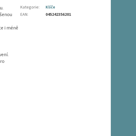
Kategorie
:
Klíče
u.
ýšenou
EAN
:
045242356201
ce i méně
ení.
pro