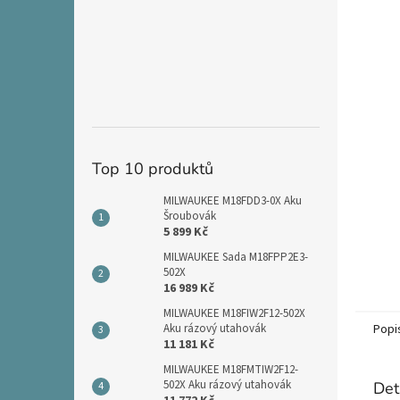
n
e
l
Top 10 produktů
MILWAUKEE M18FDD3-0X Aku
Šroubovák
5 899 Kč
MILWAUKEE Sada M18FPP2E3-
502X
16 989 Kč
MILWAUKEE M18FIW2F12-502X
Popi
Aku rázový utahovák
11 181 Kč
MILWAUKEE M18FMTIW2F12-
502X Aku rázový utahovák
Det