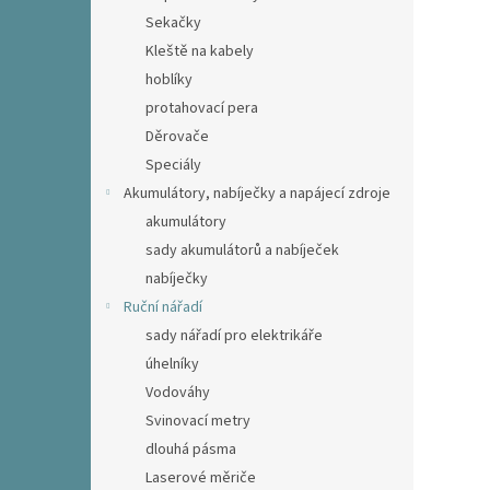
Sekačky
Kleště na kabely
hoblíky
protahovací pera
Děrovače
Speciály
Akumulátory, nabíječky a napájecí zdroje
akumulátory
sady akumulátorů a nabíječek
nabíječky
Ruční nářadí
sady nářadí pro elektrikáře
úhelníky
Vodováhy
Svinovací metry
dlouhá pásma
Laserové měriče