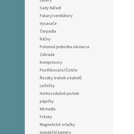
Lasery
Sady Nářadí
Fukary/ventilátory
Vysavače
Čerpadla
Ráčny
Pohonná jednotka nástavce
Zahrada
Kompresory
Postřikovače/Čističe
Řezáky trubek a kabelů
Leštičky
Horkovzdušné pistole
páječky
Míchadla
Frézky
Magnetické vrtačky
inspekční kamery