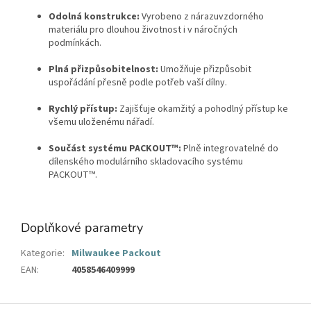
Odolná konstrukce:
Vyrobeno z nárazuvzdorného
materiálu pro dlouhou životnost i v náročných
podmínkách.
Plná přizpůsobitelnost:
Umožňuje přizpůsobit
uspořádání přesně podle potřeb vaší dílny.
Rychlý přístup:
Zajišťuje okamžitý a pohodlný přístup ke
všemu uloženému nářadí.
Součást systému PACKOUT™:
Plně integrovatelné do
dílenského modulárního skladovacího systému
PACKOUT™.
Doplňkové parametry
Kategorie
:
Milwaukee Packout
EAN
:
4058546409999
Z