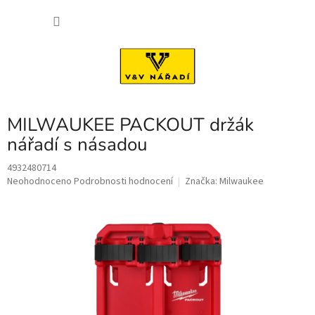
Přejít
NÁKU
na
obsah
KOŠÍK
MILWAUKEE PACKOUT držák
nářadí s násadou
4932480714
Průměrné
Neohodnoceno
Podrobnosti hodnocení
Značka:
Milwaukee
hodnocení
produktu
je
0,0
z
5
hvězdiček.