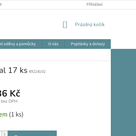
ÍNKY OCHRANY OSOBNÍCH ÚDAJŮ
OBCHODNÍ PODMÍNKY
Přihlášení
REKLAMA
NÁKUPNÍ
Prázdný košík
KOŠÍK
ní oděvy a pomůcky
O nás
Poptávky a dotazy
Prodlouže
l 17 ks
49224102
36 Kč
č bez DPH
dem
(1 ks)