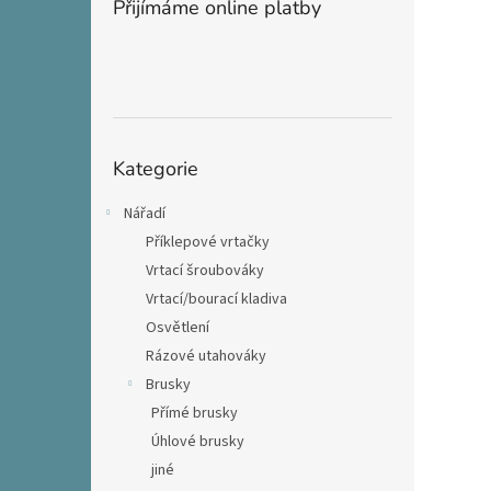
Přijímáme online platby
Přeskočit
Kategorie
kategorie
Nářadí
Příklepové vrtačky
Vrtací šroubováky
Vrtací/bourací kladiva
Osvětlení
Rázové utahováky
Brusky
Přímé brusky
Úhlové brusky
jiné