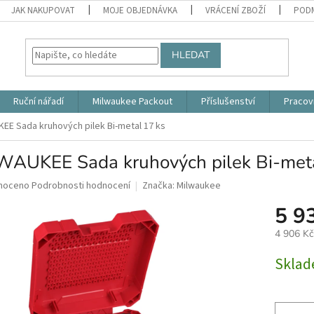
JAK NAKUPOVAT
MOJE OBJEDNÁVKA
VRÁCENÍ ZBOŽÍ
PODM
HLEDAT
Ruční nářadí
Milwaukee Packout
Příslušenství
Pracov
EE Sada kruhových pilek Bi-metal 17 ks
WAUKEE Sada kruhových pilek Bi-meta
né
noceno
Podrobnosti hodnocení
Značka:
Milwaukee
ní
5 9
u
4 906 K
Měrná
Skla
cena:
ek.