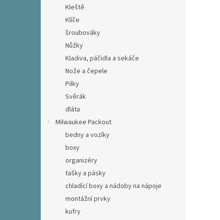
Kleště
Klíče
šroubováky
Nůžky
Kladiva, páčidla a sekáče
Nože a čepele
Pilky
Svěrák
dláta
Milwaukee Packout
bedny a vozíky
boxy
organizéry
tašky a pásky
chladící boxy a nádoby na nápoje
montážní prvky
kufry