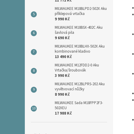
11 772 Kč
MILWAUKEE M18BLPD2-502X Aku
příklepová vrtačka
9 990 Kč
MILWAUKEE M18BSX-402C Aku
šavlová pila
9 690 Kč
MILWAUKEE M18BLHX-502X Aku
kombinované kladivo
13 490 Kč
MILWAUKEE M12FDD2-0 Aku
Vrtačka/šroubovák
3 990 Kč
MILWAUKEE M12BLPRS-202 Aku
vyvětvovací nůžky
8 990 Kč
MILWAUKEE Sada M18FPP2F3-
502XEU
17 988 Kč