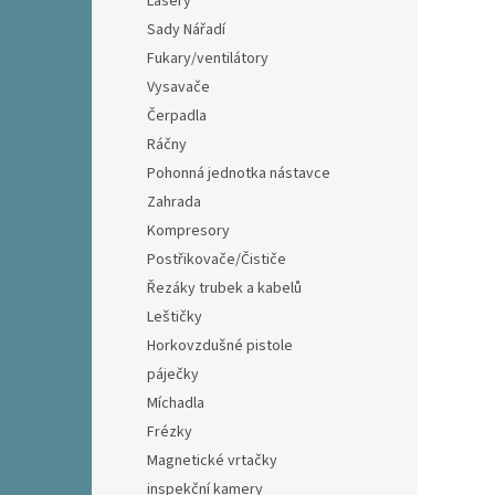
Lasery
Sady Nářadí
Fukary/ventilátory
Vysavače
Čerpadla
Ráčny
Pohonná jednotka nástavce
Zahrada
Kompresory
Postřikovače/Čističe
Řezáky trubek a kabelů
Leštičky
Horkovzdušné pistole
páječky
Míchadla
Frézky
Magnetické vrtačky
inspekční kamery