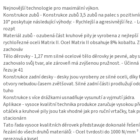
Nejnovější technologie pro maximální výkon.
Konstrukce zubů - Konstrukce zubů 3,5 zubů na palec s pozitiv
10° poskytuje následující výhody: - Rychlejší a agresivnější řez. - 
rozpt
Materiál zubů - ozubená část kruhové pily je vyrobena z nejlepší
rychlořezné oceli Matrix II. Ocel Matrix II obsahuje 8% kobaltu. Z
zachováv
Tělo děrovky - 1,27 mm silné ocelové tělo děrovky je pevné, aby s
zachovalo svůj tvar, ale zároveň má zvýšenou pružnost. - Účinná
řezu je 41
Konstrukce zadní desky - desky jsou vyrobeny ze silné oceli, díky
otvory nebudou časem zvětšovat. Silné zadní části prodlužují od
tuho
Konstrukce s více drážkami usnadňuje vysunutí a vyjmutí jádra.
Aplikace - vysoce kvalitní technika produkce zaručuje vysokou p
otáček a kruhové pily jsou tak vhodné jak pro ruční vrtačky, tak p
stacionárn
Tato řada vysoce kvalitních děrovek představuje dokonalé řešení
řezání do všech druhů materiálů: - Ocel tvrdosti do 1000 N/mm ² 
nerezová a kysel