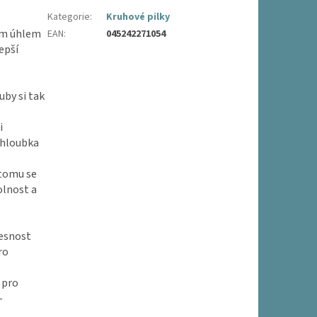
Kategorie
:
Kruhové pilky
ním úhlem
EAN
:
045242271054
Lepší
uby si tak
i
 hloubka
 tomu se
olnost a
řesnost
ro
 pro
-