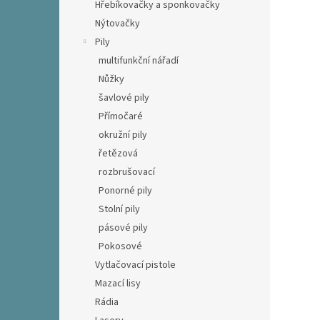
Hřebíkovačky a sponkovačky
Nýtovačky
Pily
multifunkční nářadí
Nůžky
šavlové pily
Přímočaré
okružní pily
řetězová
rozbrušovací
Ponorné pily
Stolní pily
pásové pily
Pokosové
Vytlačovací pistole
Mazací lisy
Rádia