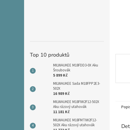
n
e
l
Top 10 produktů
MILWAUKEE M18FDD3-0X Aku
Šroubovák
5 899 Kč
MILWAUKEE Sada M18FPP2E3-
502X
16 989 Kč
MILWAUKEE M18FIW2F12-502X
Popi
Aku rázový utahovák
11 181 Kč
MILWAUKEE M18FMTIW2F12-
502X Aku rázový utahovák
Det