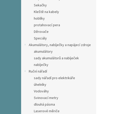
Sekačky
Kleště na kabely
hoblíky
protahovací pera
Děrovače
Speciály
Akumulátory, nabíječky a napájecí zdroje
akumulátory
sady akumulátorů a nabíječek
nabíječky
Ruční nářadí
sady nářadí pro elektrikáře
úhelníky
Vodováhy
Svinovací metry
dlouhá pásma
Laserové měriče