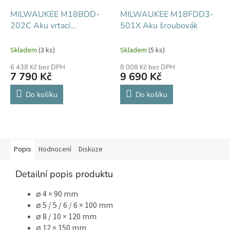
MILWAUKEE M18BDD-
MILWAUKEE M18FDD3-
202C Aku vrtací
501X Aku šroubovák
šroubovák
Skladem
(3 ks)
Skladem
(5 ks)
6 438 Kč bez DPH
8 008 Kč bez DPH
7 790 Kč
9 690 Kč
Do košíku
Do košíku
Popis
Hodnocení
Diskuze
Detailní popis produktu
⌀ 4 × 90 mm
⌀ 5 / 5 / 6 / 6 × 100 mm
⌀ 8 / 10 × 120 mm
⌀ 12 × 150 mm