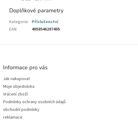
Doplňkové parametry
Kategorie
:
Příslušenství
EAN
:
4058546287405
Z
á
p
a
Informace pro vás
t
Jak nakupovat
í
Moje objednávka
Vrácení zboží
Podmínky ochrany osobních údajů
obchodní podmínky
reklamace