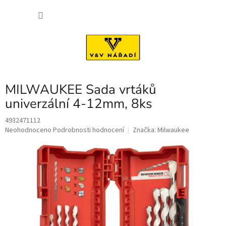
Přejít
NÁKU
na
obsah
KOŠÍK
MILWAUKEE Sada vrtáků
univerzální 4-12mm, 8ks
4932471112
Průměrné
Neohodnoceno
Podrobnosti hodnocení
Značka:
Milwaukee
hodnocení
produktu
je
0,0
z
5
hvězdiček.