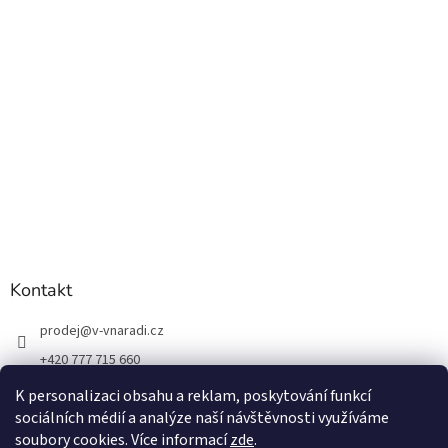
Kontakt
prodej
@
v-vnaradi.cz
+420 777 715 660
K personalizaci obsahu a reklam, poskytování funkcí
sociálních médií a analýze naší návštěvnosti využíváme
soubory cookies. Více informací
zde
.