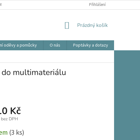
ÍNKY OCHRANY OSOBNÍCH ÚDAJŮ
OBCHODNÍ PODMÍNKY
Přihlášení
REKLAMA
NÁKUPNÍ
Prázdný košík
KOŠÍK
ní oděvy a pomůcky
O nás
Poptávky a dotazy
Prodlouže
do multimateriálu
10 Kč
č bez DPH
dem
(3 ks)