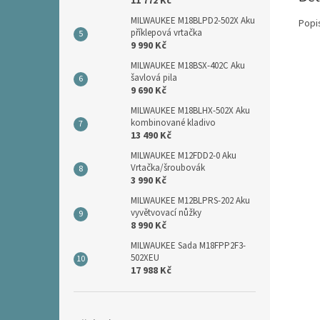
11 772 Kč
MILWAUKEE M18BLPD2-502X Aku
Popi
příklepová vrtačka
9 990 Kč
MILWAUKEE M18BSX-402C Aku
šavlová pila
9 690 Kč
MILWAUKEE M18BLHX-502X Aku
kombinované kladivo
13 490 Kč
MILWAUKEE M12FDD2-0 Aku
Vrtačka/šroubovák
3 990 Kč
MILWAUKEE M12BLPRS-202 Aku
vyvětvovací nůžky
8 990 Kč
MILWAUKEE Sada M18FPP2F3-
502XEU
17 988 Kč