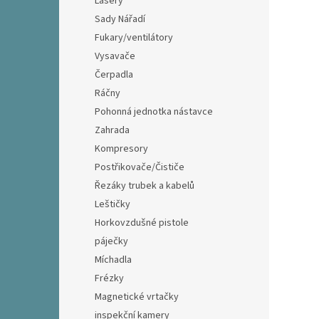
Lasery
Sady Nářadí
Fukary/ventilátory
Vysavače
Čerpadla
Ráčny
Pohonná jednotka nástavce
Zahrada
Kompresory
Postřikovače/Čističe
Řezáky trubek a kabelů
Leštičky
Horkovzdušné pistole
páječky
Míchadla
Frézky
Magnetické vrtačky
inspekční kamery