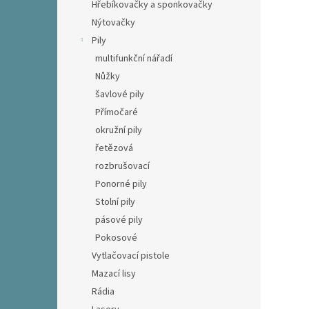
Hřebíkovačky a sponkovačky
Nýtovačky
Pily
multifunkční nářadí
Nůžky
šavlové pily
Přímočaré
okružní pily
řetězová
rozbrušovací
Ponorné pily
Stolní pily
pásové pily
Pokosové
Vytlačovací pistole
Mazací lisy
Rádia