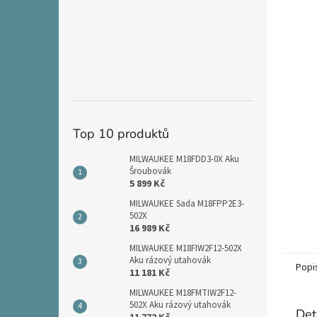
n
e
l
Top 10 produktů
MILWAUKEE M18FDD3-0X Aku
Šroubovák
5 899 Kč
MILWAUKEE Sada M18FPP2E3-
502X
16 989 Kč
MILWAUKEE M18FIW2F12-502X
Aku rázový utahovák
Popi
11 181 Kč
MILWAUKEE M18FMTIW2F12-
502X Aku rázový utahovák
Det