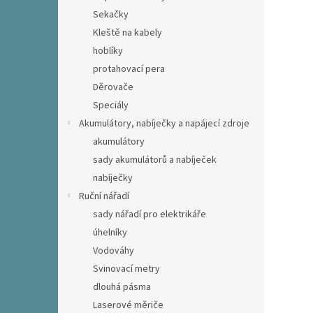
Sekačky
Kleště na kabely
hoblíky
protahovací pera
Děrovače
Speciály
Akumulátory, nabíječky a napájecí zdroje
akumulátory
sady akumulátorů a nabíječek
nabíječky
Ruční nářadí
sady nářadí pro elektrikáře
úhelníky
Vodováhy
Svinovací metry
dlouhá pásma
Laserové měriče