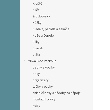
Kleště
Klíče
šroubováky
Nůžky
Kladiva, páčidla a sekáče
Nože a čepele
Pilky
Svěrák
dláta
Milwaukee Packout
bedny a vozíky
boxy
organizéry
tašky a pásky
chladící boxy a nádoby na nápoje
montážní prvky
kufry