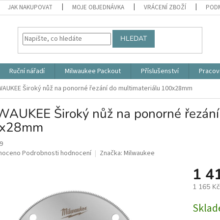
JAK NAKUPOVAT
MOJE OBJEDNÁVKA
VRÁCENÍ ZBOŽÍ
PODM
HLEDAT
Ruční nářadí
Milwaukee Packout
Příslušenství
Pracov
WAUKEE Široký nůž na ponorné řezání do multimateriálu 100x28mm
WAUKEE Široký nůž na ponorné řezání 
0x28mm
9
né
noceno
Podrobnosti hodnocení
Značka:
Milwaukee
ní
1 4
u
1 165 K
Měrná
Skla
cena:
ek.