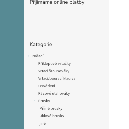
Přijímáme online platby
Přeskočit
Kategorie
kategorie
Nářadí
Příklepové vrtačky
Vrtací šroubováky
Vrtací/bourací kladiva
Osvětlení
Rázové utahováky
Brusky
Přímé brusky
Úhlové brusky
jiné