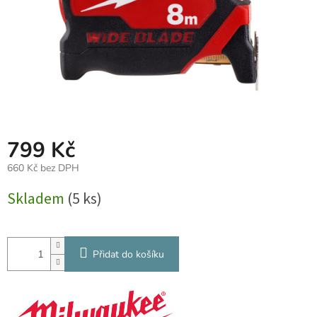
799 Kč
660 Kč bez DPH
Měrná
Skladem
(5 ks)
cena:
Přidat do košíku