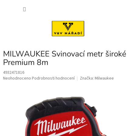
Přejít
NÁKU
na
obsah
KOŠÍK
MILWAUKEE Svinovací metr široké
Premium 8m
4932471816
Průměrné
Neohodnoceno
Podrobnosti hodnocení
Značka:
Milwaukee
hodnocení
produktu
je
0,0
z
5
hvězdiček.