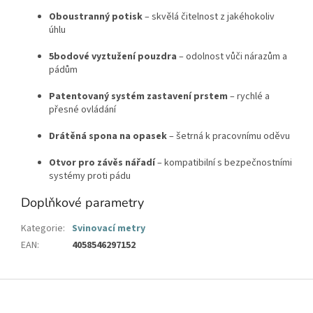
Oboustranný potisk
– skvělá čitelnost z jakéhokoliv
úhlu
5bodové vyztužení pouzdra
– odolnost vůči nárazům a
pádům
Patentovaný systém zastavení prstem
– rychlé a
přesné ovládání
Drátěná spona na opasek
– šetrná k pracovnímu oděvu
Otvor pro závěs nářadí
– kompatibilní s bezpečnostními
systémy proti pádu
Doplňkové parametry
Kategorie
:
Svinovací metry
EAN
:
4058546297152
Z
á